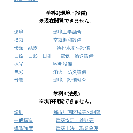
学科2(環境・設備)
※現在閲覧できません。
環境
環境工学融合
換気
空気調和設備
伝熱・結露
給排水衛生設備
日照・日影・日射
電気・輸送設備
採光
照明設備
色彩
消火・防災設備
音響
環境・設備融合
学科3(法規)
※現在閲覧できません。
総則
都市計画区域等の制限
一般構造
建築協定・雑則等
構造強度
建築士法・職業倫理