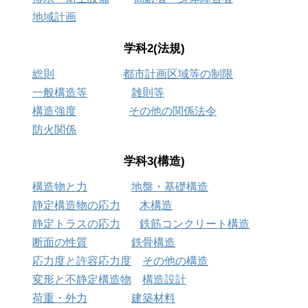
地域計画
学科2(法規)
総則
都市計画区域等の制限
一般構造等
雑則等
構造強度
その他の関係法令
防火関係
学科3(構造)
構造物と力
地盤・基礎構造
静定構造物の応力
木構造
静定トラスの応力
鉄筋コンクリート構造
断面の性質
鉄骨構造
応力度と許容応力度
その他の構造
変形と不静定構造物
構造設計
荷重・外力
建築材料