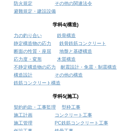
防火規定
その他の関連法令
避難規定・建設設備
学科4(構造)
力の釣り合い
鉄骨構造
静定構造物の応力
鉄骨鉄筋コンクリート
断面の性質・座屈
地盤と基礎構造
応力度・変形
木質構造
不静定構造物の応力
耐震設計・免震・制震構造
構造設計
その他の構造
鉄筋コンクリート構造
学科5(施工)
契約約款・工事監理
型枠工事
施工計画
コンクリート工事
施工管理
PC鉄筋コンクリート工事
仮設工事
鉄骨工事