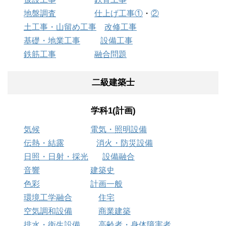
地盤調査
仕上げ工事①
・
②
土工事・山留め工事
改修工事
基礎・地業工事
設備工事
鉄筋工事
融合問題
二級建築士
学科1(計画)
気候
電気・照明設備
伝熱・結露
消火・防災設備
日照・日射・採光
設備融合
音響
建築史
色彩
計画一般
環境工学融合
住宅
空気調和設備
商業建築
排水・衛生設備
高齢者・身体障害者