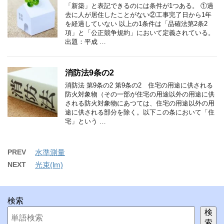
「新築」と表記できるのには条件が1つある。 ①過
去に人が居住したことがない②工事完了日から1年
を経過していない 以上の1条件は「品確法第2条2
項」と「公正競争規約」において定義されている。
出題：平成 …
消防法9条の2
消防法 第9条の2 第9条の2 住宅の用途に供される
防火対象物（その一部が住宅の用途以外の用途に供
される防火対象物にあつては、住宅の用途以外の用
途に供される部分を除く。以下この条において「住
宅」という …
PREV
水準測量
NEXT
光束(lm)
検索
検
索