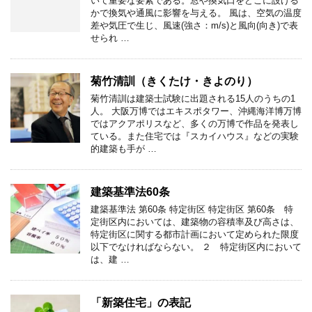
いて重要な要素である。窓や換気口をどこに設ける
かで換気や通風に影響を与える。 風は、空気の温度
差や気圧で生じ、風速(強さ：m/s)と風向(向き)で表
せられ …
菊竹清訓（きくたけ・きよのり）
菊竹清訓は建築士試験に出題される15人のうちの1
人。 大阪万博ではエキスポタワー、沖縄海洋博万博
ではアクアポリスなど、多くの万博で作品を発表し
ている。また住宅では『スカイハウス』などの実験
的建築も手が …
建築基準法60条
建築基準法 第60条 特定街区 特定街区 第60条 特
定街区内においては、建築物の容積率及び高さは、
特定街区に関する都市計画において定められた限度
以下でなければならない。 ２ 特定街区内において
は、建 …
「新築住宅」の表記