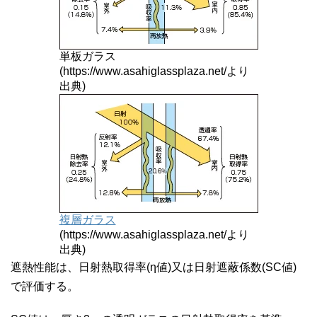
単板ガラス
(https://www.asahiglassplaza.net/より
出典)
複層ガラス
(https://www.asahiglassplaza.net/より
出典)
遮熱性能は、日射熱取得率(η値)又は日射遮蔽係数(SC値)
で評価する。