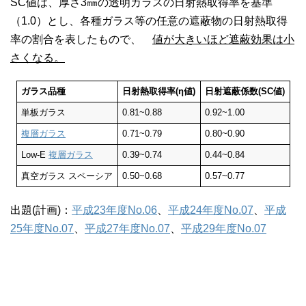
SC値は、厚さ3㎜の透明ガラスの日射熱取得率を基準
（1.0）とし、各種ガラス等の任意の遮蔽物の日射熱取得
率の割合を表したもので、
値が大きいほど遮蔽効果は小
さくなる。
ガラス品種
日射熱取得率(η値)
日射遮蔽係数(SC値)
単板ガラス
0.81~0.88
0.92~1.00
複層ガラス
0.71~0.79
0.80~0.90
Low-E
複層ガラス
0.39~0.74
0.44~0.84
真空ガラス スペーシア
0.50~0.68
0.57~0.77
出題(計画)：
平成23年度No.06
、
平成24年度No.07
、
平成
25年度No.07
、
平成27年度No.07
、
平成29年度No.07