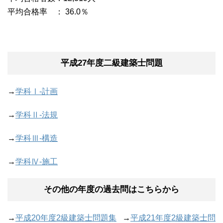
平均合格率 ： 36.0％
平成27年度二級建築士問題
→
学科Ⅰ-計画
→
学科Ⅱ-法規
→
学科Ⅲ-構造
→
学科Ⅳ-施工
その他の年度の過去問はこちらから
→
平成20年度2級建築士問題集
→
平成21年度2級建築士問