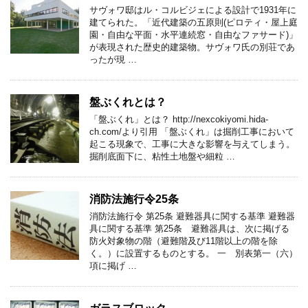
サヴォワ邸はル・コルビジェによる設計で1931年に
建てられた。「近代建築の五原則(ピロティ・屋上庭
園・自由な平面・水平連続窓・自由なファサード)」
が表現された歴史的建築物。サヴォワ氏の別荘であ
ったが現 …
盤ぶくれとは？
「盤ぶくれ」とは？ http://nexcokiyomi.hida-
ch.com/より引用 「盤ぶくれ」は掘削工事において
起こる現象で、工事に大きな影響を与えてしまう。
掘削底面下に、粘性土地盤や細粒 …
消防法施行令25条
消防法施行令 第25条 避難器具に関する基準 避難器
具に関する基準 第25条 避難器具は、次に掲げる
防火対象物の階（避難階及び11階以上の階を除
く。）に設置するものとする。 一 別表第一（六）
項に掲げ …