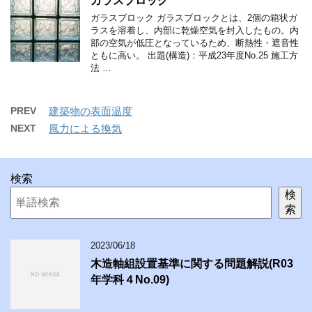
ガラスブロック
ガラスブロック ガラスブロックとは、2個の箱状ガ
ラスを溶着し、内部に乾燥空気を封入したもの。内
部の空気が低圧となっているため、断熱性・遮音性
ともに高い。 出題(構造)：平成23年度No.25 施工方
法 …
PREV
建築物の表面温度
NEXT
風力による換気
検索
検
索
2023/06/18
木造軸組設置基準に関する問題解説(R03
年学科４No.09)