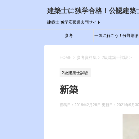
建築士に独学合格！公認建築
建築士 独学応援過去問サイト
参考
一気に解こう！分野別ま
め
HOME
>
参考資料集
>
2級建築士試験
>
2級建築士試験
新築
投稿日：2019年2月28日 更新日：
2021年9月3