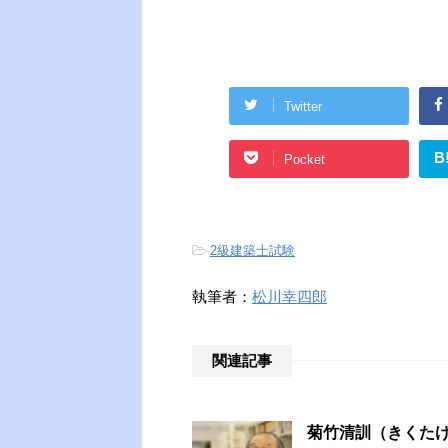
Twitter
B
Pocket
-
2級建築士試験
執筆者：
松川幸四郎
関連記事
菊竹清訓（きくた