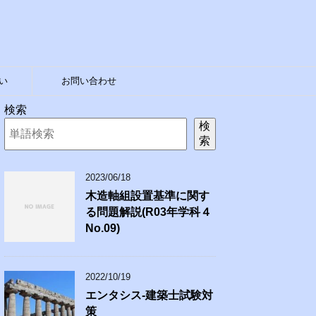
い
お問い合わせ
検索
検
索
2023/06/18
木造軸組設置基準に関す
る問題解説(R03年学科４
No.09)
2022/10/19
エンタシス-建築士試験対
策