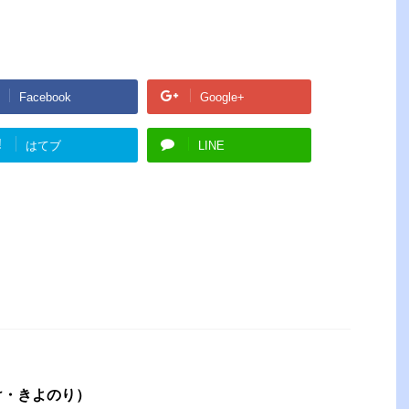
Facebook
Google+
!
はてブ
LINE
け・きよのり）