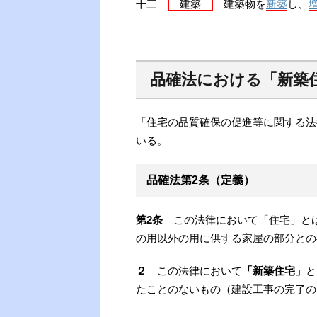
十三
建築
建築物を
新築
し、
品確法における「新築
「住宅の品質確保の促進等に関する法
いる。
品確法第2条（定義）
第2条
この法律において「住宅」とは
の用以外の用に供する家屋の部分との
２
この法律において
「新築住宅」
と
たことのないもの（建設工事の完了の