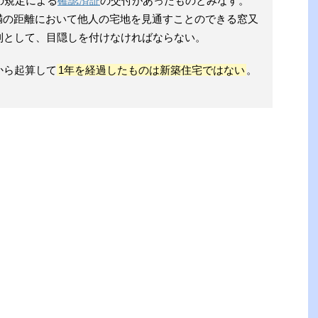
の規定による
確認済証
の交付があったものとみなす。
満の距離において他人の宅地を見通すことのできる窓又
則として、目隠しを付けなければならない。
から起算して
1年を経過したものは新築住宅ではない
。