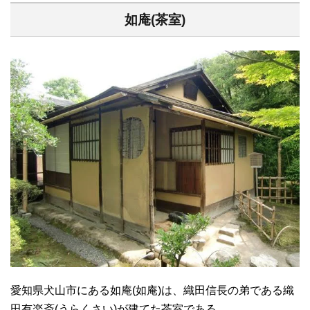
如庵(茶室)
愛知県犬山市にある如庵(如庵)は、織田信長の弟である織
田有楽斎(うらくさい)が建てた茶室である。