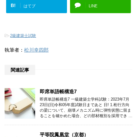
B!
はてブ
LINE
-
2級建築士試験
執筆者：
松川幸四郎
関連記事
即席単語帳構造7
即席単語帳構造7 一級建築士学科試験：2023年7月
23日(日)令和05年度試験日まであと 日! 1.桁行方向
の梁について、崩壊メカニズム時に弾性状態に留ま
ることを確かめた場合、どの部材種別を採用でき …
平等院鳳凰堂（京都）