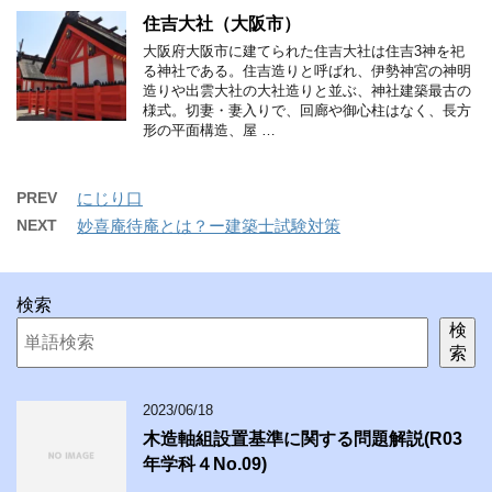
住吉大社（大阪市）
大阪府大阪市に建てられた住吉大社は住吉3神を祀
る神社である。住吉造りと呼ばれ、伊勢神宮の神明
造りや出雲大社の大社造りと並ぶ、神社建築最古の
様式。切妻・妻入りで、回廊や御心柱はなく、長方
形の平面構造、屋 …
PREV
にじり口
NEXT
妙喜庵待庵とは？ー建築士試験対策
検索
検
索
2023/06/18
木造軸組設置基準に関する問題解説(R03
年学科４No.09)