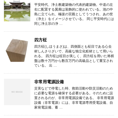
平安時代、浄土教建築物の代表的建築物。中道の左
右に配置する翼廊は装飾的に使われている。池の中
島に立てられ、極楽の宮殿としてうつされ、あの世
（浄土）をイメージさせている。 同じ平安時代には
同じ浄土宗の浄 …
四方柾
四方柾(しほうまさ)は、四側面とも柾目である心去
材しんさりざいで、高級な独立化粧材として用いら
れる。 四方柾は柾目が美しく、四方柾を用いた将棋
盤は数十万円から数百万円の高級品として重宝され
ている。 出 …
非常用電源設備
災害などで停電した時、救助活動や防災活動のため
に必要な電源を確保する必要がある。そのために設
置されるのが、非常用電源設備である。 非常用電源
設備（非常電源）には、非常電源専用受電設備、自
家発電設備、蓄 …