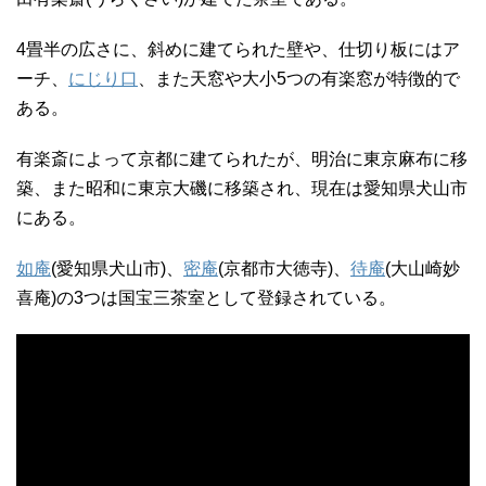
4畳半の広さに、斜めに建てられた壁や、仕切り板にはア
ーチ、
にじり口
、また天窓や大小5つの有楽窓が特徴的で
ある。
有楽斎によって京都に建てられたが、明治に東京麻布に移
築、また昭和に東京大磯に移築され、現在は愛知県犬山市
にある。
如庵
(愛知県犬山市)、
密庵
(京都市大徳寺)、
待庵
(大山崎妙
喜庵)の3つは国宝三茶室として登録されている。