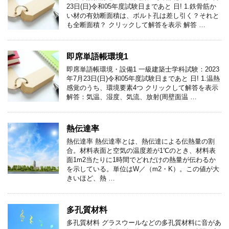
23日(日)令和05年度試験日まであと 日! 1.鉄骨筋か
い材の有効断面積は、ボルト孔は差し引く？それと
も全断面積？ クリックして解答を表示 解答 …
即席単語帳環境1
即席単語帳環境・設備1 一級建築士学科試験：2023
年7月23日(日)令和05年度試験日まであと 日! 1.温熱
感覚のうち、環境要素4つ クリックして解答を表示
解答：気温、湿度、気流、放射(周壁面温 …
熱伝達率
熱伝達率 熱伝達率とは、熱伝達による伝熱量の割
合。材料表面と空気の温度差が1℃のとき、材料表
面1m2当たりに1時間でどれだけの熱量が伝わるか
を示している。単位はW／（m2・K）。この値が大
きいほど、熱 …
多孔質材料
多孔質材料 グラスウールなどの多孔質材料に音があ