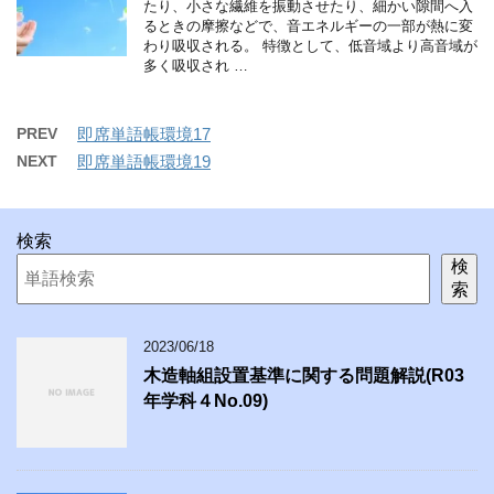
たり、小さな繊維を振動させたり、細かい隙間へ入
るときの摩擦などで、音エネルギーの一部が熱に変
わり吸収される。 特徴として、低音域より高音域が
多く吸収され …
PREV
即席単語帳環境17
NEXT
即席単語帳環境19
検索
検
索
2023/06/18
木造軸組設置基準に関する問題解説(R03
年学科４No.09)