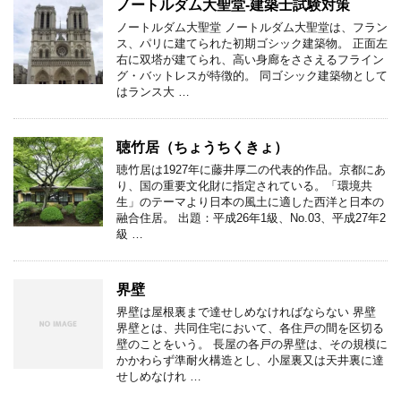
ノートルダム大聖堂-建築士試験対策
ノートルダム大聖堂 ノートルダム大聖堂は、フラン
ス、パリに建てられた初期ゴシック建築物。 正面左
右に双塔が建てられ、高い身廊をささえるフライン
グ・バットレスが特徴的。 同ゴシック建築物として
はランス大 …
聴竹居（ちょうちくきょ）
聴竹居は1927年に藤井厚二の代表的作品。京都にあ
り、国の重要文化財に指定されている。「環境共
生」のテーマより日本の風土に適した西洋と日本の
融合住居。 出題：平成26年1級、No.03、平成27年2
級 …
界壁
界壁は屋根裏まで達せしめなければならない 界壁
界壁とは、共同住宅において、各住戸の間を区切る
壁のことをいう。 長屋の各戸の界壁は、その規模に
かかわらず準耐火構造とし、小屋裏又は天井裏に達
せしめなけれ …