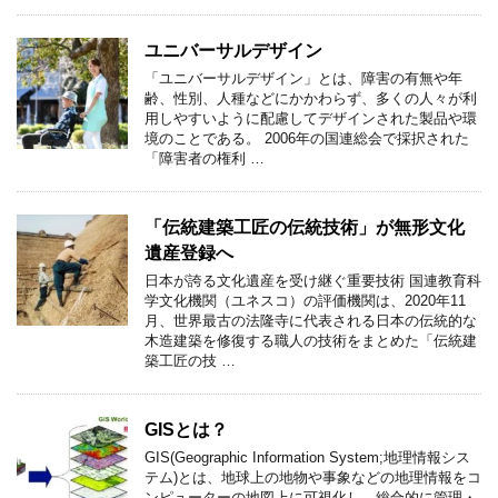
ユニバーサルデザイン
「ユニバーサルデザイン」とは、障害の有無や年
齢、性別、人種などにかかわらず、多くの人々が利
用しやすいように配慮してデザインされた製品や環
境のことである。 2006年の国連総会で採択された
「障害者の権利 …
「伝統建築工匠の伝統技術」が無形文化
遺産登録へ
日本が誇る文化遺産を受け継ぐ重要技術 国連教育科
学文化機関（ユネスコ）の評価機関は、2020年11
月、世界最古の法隆寺に代表される日本の伝統的な
木造建築を修復する職人の技術をまとめた「伝統建
築工匠の技 …
GISとは？
GIS(Geographic Information System;地理情報シス
テム)とは、地球上の地物や事象などの地理情報をコ
ンピューターの地図上に可視化し、総合的に管理・