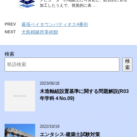
加工したうえで、視覚的に表 …
PREV
幕張ベイタウンパティオス4番街
NEXT
犬島精錬所美術館
検索
検
索
2023/06/18
木造軸組設置基準に関する問題解説(R03
年学科４No.09)
2022/10/19
エンタシス-建築士試験対策