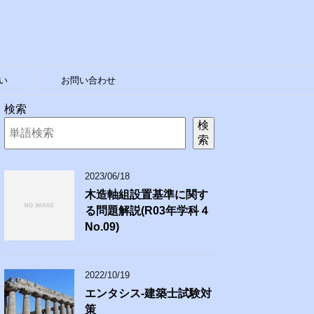
い
お問い合わせ
検索
検
索
2023/06/18
木造軸組設置基準に関す
る問題解説(R03年学科４
No.09)
2022/10/19
エンタシス-建築士試験対
策