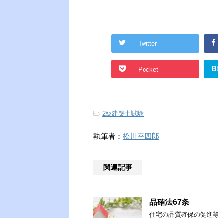
Twitter
B
Pocket
-
2級建築士試験
執筆者：
松川幸四郎
関連記事
品確法67条
住宅の品質確保の促進等に