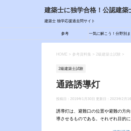
建築士に独学合格！公認建築
建築士 独学応援過去問サイト
参考
一気に解こう！分野別ま
め
HOME
>
参考資料集
>
2級建築士試験
>
2級建築士試験
通路誘導灯
投稿日：2019年1月30日 更新日：
2023年2月1
誘導灯は、避難口の位置や避難の方向
導させるものである。それぞれ目的に