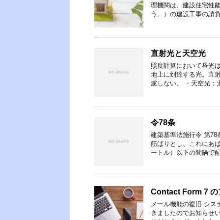
理機関は、建設住宅性
う。）の建設工事の請負
直射光と天空光
照度計算において昼光は
地上に到達する光。直
慮しない。 ・天空光：
令78条
建築基準法施行令 第7
筋ばりとし、これにあば
ートル）以下の間隔で配
Contact Form
メール機能の復旧 シス
きましたのでお知らせい