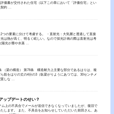
能評価書が交付された住宅（以下この章において「評価住宅」とい
契約 …
2つの要素に分けて考慮する。 ・直射光：大気層と透過して直接
射光は熱が高く、明るく眩しい。なので採光計画の際は直射光は考
太陽光が塵や水蒸 …
8条 （梁の構造） 第78条 構造耐力上主要な部分であるはりは、複
ら筋をはりの丈の4分の3（臥梁がりようにあつては、30センチメ
置しな …
 7 のアップデートのせい？
テム上の不具合でメールが送信できなくなっていましたが、復旧で
たします。 また、不具合をお知らせしていただいた前田さん、あ