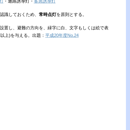
灯
・通路誘導灯・
客席誘導灯
認識しておくため、
常時点灯
を原則とする。
設置し、避難の方向を、緑字に白、文字もしくは絵で表
x 以上)を与える。出題：
平成20年度No.24