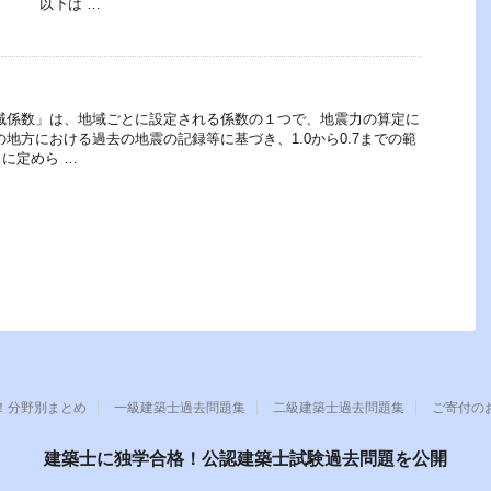
。 以下は …
域係数」は、地域ごとに設定される係数の１つで、地震力の算定に
の地方における過去の地震の記録等に基づき、1.0から0.7までの範
に定めら …
！分野別まとめ
一級建築士過去問題集
二級建築士過去問題集
ご寄付の
建築士に独学合格！公認建築士試験過去問題を公開