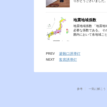
りがとうございました
地震地域係数
地震地域係数 「地震地
必要な係数である。 そ
囲内において各地域ごと
PREV
避難口誘導灯
NEXT
客席誘導灯
参考
一気に解こう