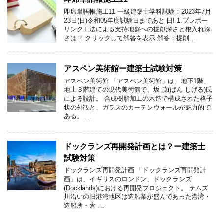
即席単語帳施工11 一級建築士学科試験：2023年7月
23日(日)令和05年度試験日まであと 日! 1.プレボー
リング工法による支持地盤への掘削深さと根入れ深
さは？ クリックして解答を表示 解答：掘削 …
アスペン美術館ー建築士試験対策
アスペン美術館 「アスペン美術館」は、地下1階、
地上３階建ての現代美術館で、坂 茂(ばん しげる)氏
による設計。 合成樹脂加工の木造で構成された格子
状の外観と、ガラスのカーテンウォールが魅力的で
ある。 …
ドックランズ再開発計画とは？ー建築士
試験対策
ドックランズ再開発計画 「ドックランズ再開発計
画」は、イギリスのロンドン、ドックランズ
(Docklands)における再開発プロジェクト。 テムズ
川沿いの旧港湾地区は造船業が盛んであった港湾・
造船所・倉 …