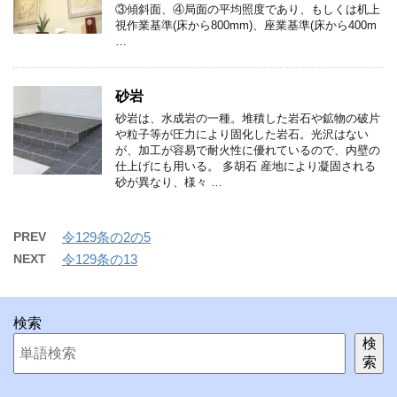
③傾斜面、④局面の平均照度であり、もしくは机上
視作業基準(床から800mm)、座業基準(床から400m
…
砂岩
砂岩は、水成岩の一種。堆積した岩石や鉱物の破片
や粒子等が圧力により固化した岩石。光沢はない
が、加工が容易で耐火性に優れているので、内壁の
仕上げにも用いる。 多胡石 産地により凝固される
砂が異なり、様々 …
PREV
令129条の2の5
NEXT
令129条の13
検索
検
索