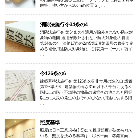
解答：狭い方から30cmの位置 2.[ …
消防法施行令34条の4
消防法施行令 第34条の4 適用が除外されない防火対
象物の範囲 適用が除外されない防火対象物の範囲
第34条の4 法第17条の2の5第2項第四号の政令で定
める複合用途防火対象物は、別表第一（十六）項イ
…
令126条の6
建築基準法施行令 第126条の6 非常用の進入口 設置
第126条の6 建築物の高さ31m以下の部分にある3
階以上の階（不燃性の物品の保管その他これと同等
以上に火災の発生のおそれの少ない用途に供する階
…
照度基準
照度は日本工業規格(JIS)にて推奨照度が決められて
いる。照度を決める基準は、①水平面、②鉛直面、