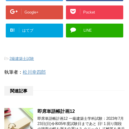
Google+
Pocket
B!
はてブ
LINE
-
2級建築士試験
執筆者：
松川幸四郎
関連記事
即席単語帳計画12
即席単語帳計画12 一級建築士学科試験：2023年7月
23日(日)令和05年度試験日まであと 日! 1.回り階段
の踏面の幅を測る位置は？ クリックして解答を表示