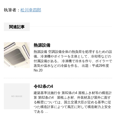
執筆者：
松川幸四郎
関連記事
熱源設備
熱源設備 空調設備全体の熱負荷を処理するための設
備。冷凍機やボイラーを主体として、冷却塔などの
付属設備がある。 冷凍機で冷水を作り、ボイラーで
蒸気や温水などの冷媒を作る。 出題：平成29年度
No.20
令82条の4
建築基準法施行令 第82条の4 屋根ふき材等の構造計
算 第82条の4 屋根ふき材、外装材及び屋外に面す
る帳壁については、国土交通大臣が定める基準に従
つた構造計算によつて風圧に対して構造耐力上安全
である …