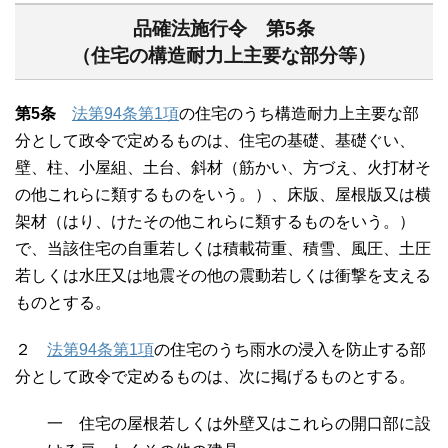
品確法施行令 第5条
（住宅の構造耐力上主要な部分等）
第5条
法第94条第1項
の住宅のうち構造耐力上主要な部
分として政令で定めるものは、住宅の基礎、基礎ぐい、
壁、柱、小屋組、土台、斜材（筋かい、方づえ、火打材そ
の他これらに類するものをいう。）、床版、屋根版又は横
架材（はり、けたその他これらに類するものをいう。）
で、当該住宅の自重若しくは積載荷重、積雪、風圧、土圧
若しくは水圧又は地震その他の震動若しくは衝撃を支える
ものとする。
２
法第94条第1項
の住宅のうち雨水の浸入を防止する部
分として政令で定めるものは、次に掲げるものとする。
一 住宅の屋根若しくは外壁又はこれらの開口部に設