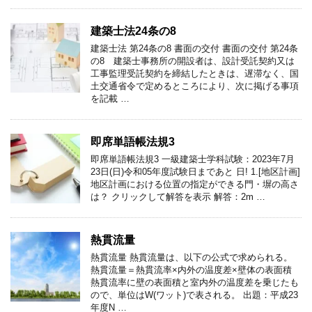
建築士法24条の8
建築士法 第24条の8 書面の交付 書面の交付 第24条
の8 建築士事務所の開設者は、設計受託契約又は
工事監理受託契約を締結したときは、遅滞なく、国
土交通省令で定めるところにより、次に掲げる事項
を記載 …
即席単語帳法規3
即席単語帳法規3 一級建築士学科試験：2023年7月
23日(日)令和05年度試験日まであと 日! 1.[地区計画]
地区計画における位置の指定ができる門・塀の高さ
は？ クリックして解答を表示 解答：2m …
熱貫流量
熱貫流量 熱貫流量は、以下の公式で求められる。
熱貫流量＝熱貫流率×内外の温度差×壁体の表面積
熱貫流率に壁の表面積と室内外の温度差を乗じたも
ので、単位はW(ワット)で表される。 出題：平成23
年度N …