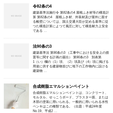
令82条の4
建築基準法施行令 第82条の4 屋根ふき材等の構造計
算 第82条の4 屋根ふき材、外装材及び屋外に面す
る帳壁については、国土交通大臣が定める基準に従
つた構造計算によつて風圧に対して構造耐力上安全
である …
法90条の3
建築基準法 第90条の3 （工事中における安全上の措
置等に関する計画の届出） 第90条の3 別表第
1（い）欄の（1）項、（2）項及び（4）項に掲げる
用途に供する建築物並びに地下の工作物内に設ける
建築物 …
合成樹脂エマルションペイント
合成樹脂エマルションペイントは、コンクリート、
モルタル、せっこうボード、プラスター面、または
木部の塗装に用いられる。一般的に用いられる水性
ペンキはこの種類である。（出題：平成24年度
No.19、平成2 …