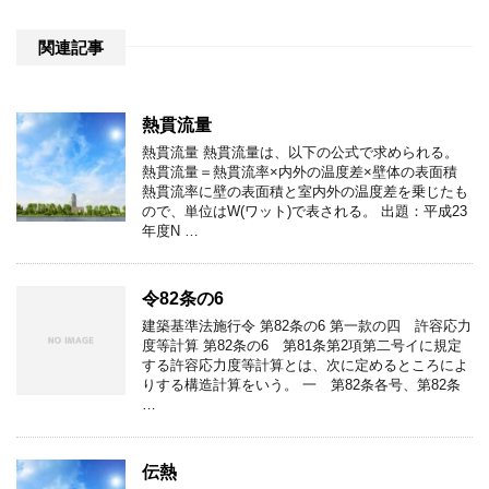
関連記事
熱貫流量
熱貫流量 熱貫流量は、以下の公式で求められる。
熱貫流量＝熱貫流率×内外の温度差×壁体の表面積
熱貫流率に壁の表面積と室内外の温度差を乗じたも
ので、単位はW(ワット)で表される。 出題：平成23
年度N …
令82条の6
建築基準法施行令 第82条の6 第一款の四 許容応力
度等計算 第82条の6 第81条第2項第二号イに規定
する許容応力度等計算とは、次に定めるところによ
りする構造計算をいう。 一 第82条各号、第82条
…
伝熱