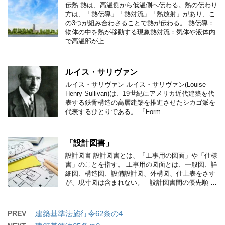
伝熱 熱は、高温側から低温側へ伝わる。熱の伝わり
方は、「熱伝導」「熱対流」「熱放射」があり、こ
の3つが組み合わさることで熱が伝わる。 熱伝導：
物体の中を熱が移動する現象熱対流：気体や液体内
で高温部が上 …
ルイス・サリヴァン
ルイス・サリヴァン ルイス・サリヴァン(Louise
Henry Sullivan)は、19世紀にアメリカ近代建築を代
表する鉄骨構造の高層建築を推進させたシカゴ派を
代表するひとりである。 「Form …
「設計図書」
設計図書 設計図書とは、「工事用の図面」や「仕様
書」のことを指す。 工事用の図面とは、一般図、詳
細図、構造図、設備設計図、外構図、仕上表をさす
が、現寸図は含まれない。 設計図書間の優先順 …
PREV
建築基準法施行令62条の4