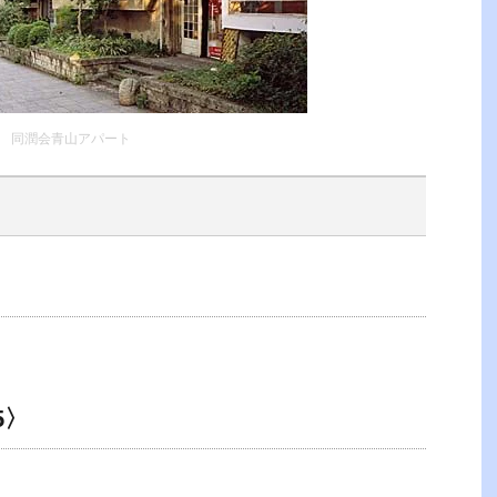
同潤会青山アパート
5〉