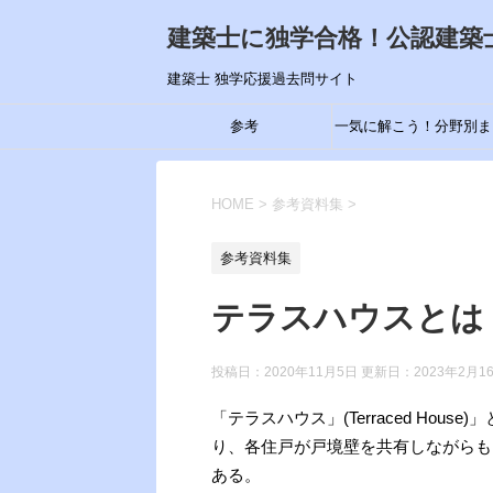
建築士に独学合格！公認建築
建築士 独学応援過去問サイト
参考
一気に解こう！分野別ま
め
HOME
>
参考資料集
>
参考資料集
テラスハウスとは
投稿日：2020年11月5日 更新日：
2023年2月1
「テラスハウス」(Terraced Ho
り、各住戸が戸境壁を共有しながらも
ある。