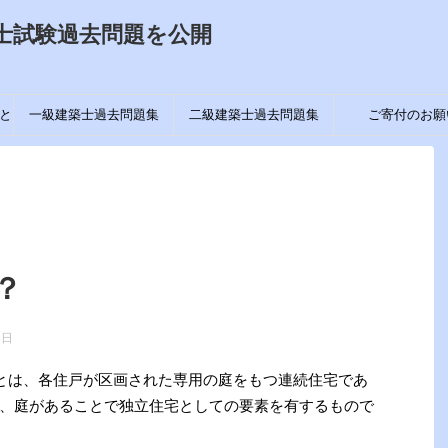
士試験過去問題を公開
と
一級建築士過去問題集
二級建築士過去問題集
ご寄付のお願
？
6日
use)」とは、各住戸が区画された専用の庭をもつ連続住宅であ
、庭があることで独立住宅としての要素を有するもので