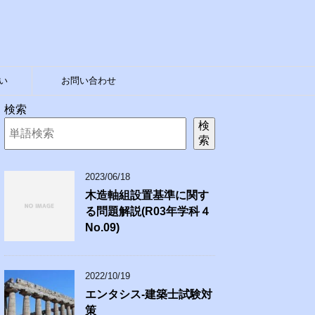
い
お問い合わせ
検索
検
索
2023/06/18
木造軸組設置基準に関す
る問題解説(R03年学科４
No.09)
2022/10/19
エンタシス-建築士試験対
策