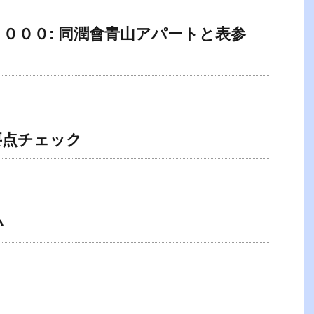
０００: 同潤會青山アパートと表参
要点チェック
い