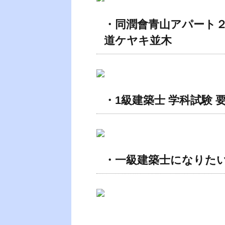
・同潤會青山アパート２
道ケヤキ並木
・1級建築士 学科試験 
・一級建築士になりた