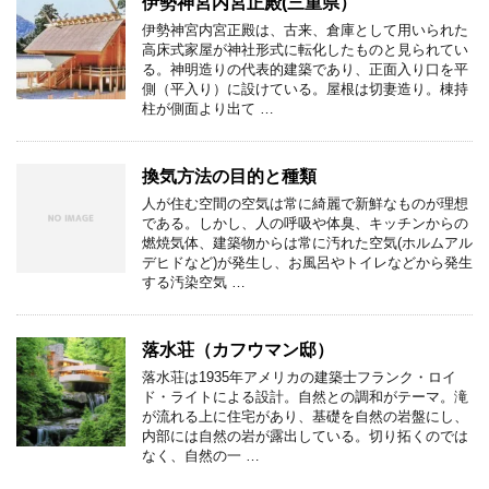
伊勢神宮内宮正殿(三重県）
伊勢神宮内宮正殿は、古来、倉庫として用いられた
高床式家屋が神社形式に転化したものと見られてい
る。神明造りの代表的建築であり、正面入り口を平
側（平入り）に設けている。屋根は切妻造り。棟持
柱が側面より出て …
換気方法の目的と種類
人が住む空間の空気は常に綺麗で新鮮なものが理想
である。しかし、人の呼吸や体臭、キッチンからの
燃焼気体、建築物からは常に汚れた空気(ホルムアル
デヒドなど)が発生し、お風呂やトイレなどから発生
する汚染空気 …
落水荘（カフウマン邸）
落水荘は1935年アメリカの建築士フランク・ロイ
ド・ライトによる設計。自然との調和がテーマ。滝
が流れる上に住宅があり、基礎を自然の岩盤にし、
内部には自然の岩が露出している。切り拓くのでは
なく、自然の一 …