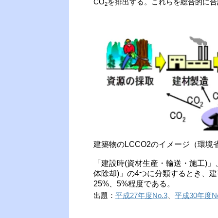
CO
を排出する。これらを総合的に合
2
建築物のLCCO2のイメージ（環境
「建設時(資材生産・輸送・施工)」
体除却)」の4つに分類するとき、建
25%、5%程度である。
出題：
平成27年度No.3
、
平成30年度No