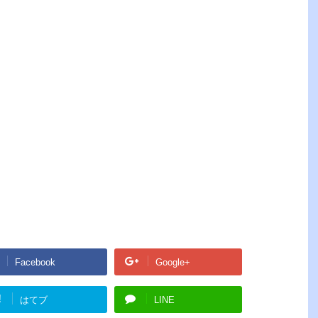
Facebook
Google+
!
はてブ
LINE