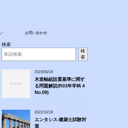
い
お問い合わせ
検索
検
索
2023/06/18
木造軸組設置基準に関す
る問題解説(R03年学科４
No.09)
2022/10/19
エンタシス-建築士試験対
策