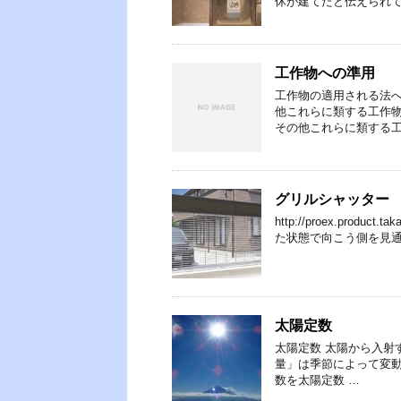
休が建てたと伝えられて
工作物への準用
工作物の適用される法へ
他これらに類する工作物
その他これらに類する工
グリルシャッター
http://proex.pro
た状態で向こう側を見通
太陽定数
太陽定数 太陽から入射
量」は季節によって変動し、
数を太陽定数 …