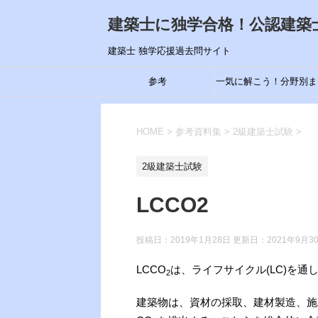
建築士に独学合格！公認建築
建築士 独学応援過去問サイト
参考
一気に解こう！分野別ま
め
HOME
>
参考資料集
>
2級建築士試験
>
2級建築士試験
LCCO2
投稿日：2019年1月28日 更新日：
2021年9月3
LCCO
は、ライフサイクル(LC)を通
2
建築物は、資材の採取、建材製造、施