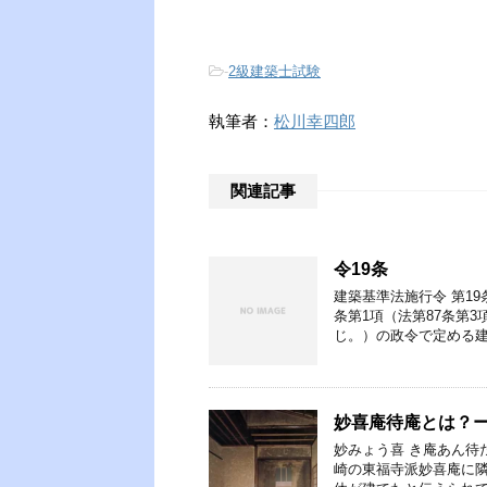
-
2級建築士試験
執筆者：
松川幸四郎
関連記事
令19条
建築基準法施行令 第19
条第1項（法第87条第
じ。）の政令で定める建
妙喜庵待庵とは？
妙みょう喜 き庵あん待
崎の東福寺派妙喜庵に隣