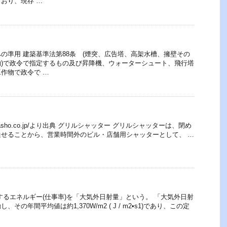
おり、現存 …
の準用 建築基準法第88条 (煙突、広告塔、高架水槽、擁壁その
)で政令で指定するもの及び昇降機、ウォーターシュート、飛行塔
作物で政令で …
duct.takasho.co.jp/より出典 グリルシャッター グリルシャッターは、閉め
せることから、営業時間外のビル・店舗用シャッターとして、 …
するエネルギー(仕事率)を「大気外日射量」という。 「大気外日射
その年間平均値は約1,370W/m2 ( J / m2•s1)であり、この定