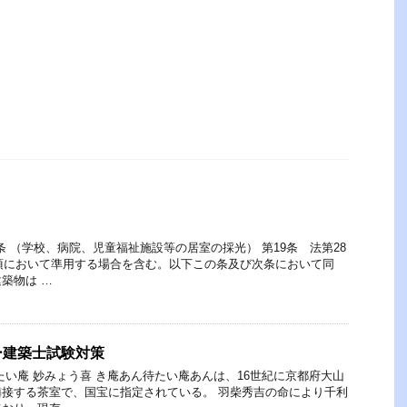
条 （学校、病院、児童福祉施設等の居室の採光） 第19条 法第28
3項において準用する場合を含む。以下この条及び次条において同
築物は …
ー建築士試験対策
たい庵 妙みょう喜 き庵あん待たい庵あんは、16世紀に京都府大山
接する茶室で、国宝に指定されている。 羽柴秀吉の命により千利