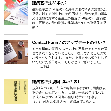
建築基準法28条の2
建築基準法 第28条の2 石綿その他の物質の飛散又は
発散に対する衛生上の措置 石綿その他の物質の飛散
又は発散に対する衛生上の措置 第28条の2 建築物
は、石綿その他の物質の建築材料からの飛散又は発
散に …
Contact Form 7 のアップデートのせい？
メール機能の復旧 システム上の不具合でメールが送
信できなくなっていましたが、復旧できましたので
お知らせいたします。 また、不具合をお知らせして
いただいた前田さん、ありがとうございました。
以下は …
建築基準法規則1条の3 表1
規則1条の3 表1 法6条の確認申請における図書は以
下の通りに規定される。 出題：平成26年度No.03、
平成29年度No.03 図書の種類 明示すべき事項
（い） 付近見取図 方位、道路及び目標とな …