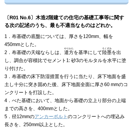
〔R01 No.6〕木造2階建ての住宅の基礎工事等に関す
る次の記述のうち、最も不適当なものはどれか。
1．布基礎の底盤については、厚さを120mm、幅を
450mmとした。
やり
かた
ろく
ずみ
2．布基礎の天端ならしは、
遣
方
を基準にして
陸
墨
を出
し、調合が容積比でセメント1: 砂3のモルタルを水平に塗
り付けた。
3．布基礎の床下防湿措置を行うに当たり、床下地面を盛
土し十分に突き固めた後、床下地面全面に厚さ60 mmのコ
ンクリートを打設した。
4．べた基礎において、地面から基礎の立上り部分の上端
までの高さを、400mmとした。
5．径12mmの
アンカーボルト
のコンクリートへの埋込み
長さを、250mm以上とした。