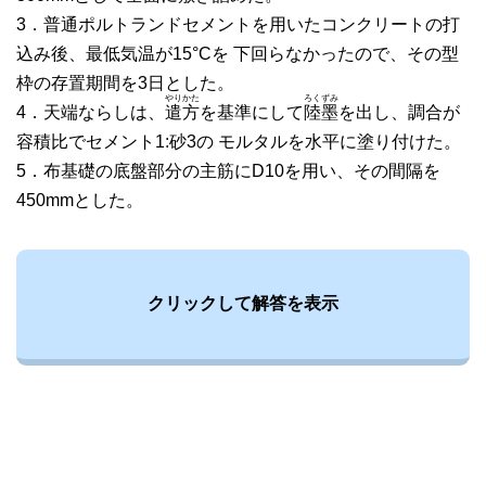
3．普通ポルトランドセメントを用いたコンクリートの打
込み後、最低気温が15°Cを 下回らなかったので、その型
枠の存置期間を3日とした。
やりかた
ろくずみ
4．天端ならしは、
遣方
を基準にして
陸墨
を出し、調合が
容積比でセメント1:砂3の モルタルを水平に塗り付けた。
5．布基礎の底盤部分の主筋にD10を用い、その間隔を
450mmとした。
クリックして解答を表示