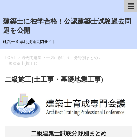
建築士に独学合格！公認建築士試験過去問
題を公開
建築士 独学応援過去問サイト
HOME
>
過去問題集
>
一気に解こう！分野別まとめ
>
二級建築士(施工)
>
二級施工(土工事・基礎地業工事)
二級建築士試験分野別まとめ