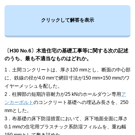
クリックして解答を表示
〔H30 No.6〕木造住宅の基礎工事等に関する次の記述
のうち、
最も不適当な
ものはどれか。
1．土間コンクリートは、厚さ120 mmとし、断面の中心部
に、鉄線の径が4.0 mmで網目寸法が150 mm×150 mmのワ
イヤーメッシュを配した。
2．柱脚部の短期許容耐力が25 kNのホールダウン専用
ア
ンカーボルト
のコンクリート基礎への埋込み長さを、250
mmとした。
3．布基礎の床下防湿措置において、床下地面全面に厚さ
0.1 mmの住宅用プラスチック系防湿フィルムを、重ね幅
150 mmとして敷き詰めた。