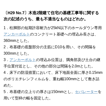
〔H29 No.7〕木造2階建て住宅の基礎工事等に関する
次の記述のうち、最も不適当なものはどれか。
1．柱脚部の短期許容耐力が25kN以下のホールダウン専用
アンカーボルト
のコンクリート基礎への埋込み長さは、
360mmとした。
2．布基礎の底盤部分の主筋にD10を用い、その間隔を
300mmとした。
3．
アンカーボルト
の埋込み位置は、隅角部及び土台の継
手位置付近とし、その他の部分は間隔を2.0mとした。
4．床下の防湿措置において、床下地面全面に厚さ0.15mm
のポリエチレンフィルムを、重ね幅100mmとして敷き詰
めた。
5．布基礎の立上りの厚さは150mmとし、
セパレーター
を
用いて型枠の幅を固定した。