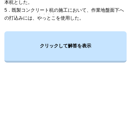
本杭とした。
5．既製コンクリート杭の施工において、作業地盤面下へ
・
・
・
・
の打込みには、
や
っ
と
こ
を使用した。
クリックして解答を表示