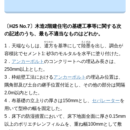
〔H25 No.7〕木造2階建住宅の基礎工事等に関する次
の記述のうち、最も不適当なものはどれか。
やり
かた
ろく
ずみ
1．天端ならしは、
遣
方
を基準にして
陸
墨
を出し、調合が
容積比でセメント1: 砂3のモルタルを水平に塗り付けた。
2．
アンカーボルト
のコンクリートへの埋込み長さは、
250mm以上とした。
3．枠組壁工法における
アンカーボルト
の埋込み位置は、
隅角部及び土台の継手位置付近とし、その他の部分は間隔
2.0m以内とした。
4．布基礎の立上りの厚さは150mmとし、
セパレーター
を
用いて型枠の幅を固定した。
5．床下の防湿措置において、床下地面全面に厚さ0.15mm
以上のポリエチレンフィルムを、重ね幅100mmとして敷