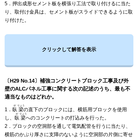
5．押出成形セメント板を横張り工法で取り付けるに当た
り、取付け金具は、セメント板がスライドできるように取
り付けた。
クリックして解答を表示
〔H29 No.14〕補強コンクリートブロック工事及び外
壁のALCパネル工事に関する次の記述のうち、最も不
適当なものはどれか。
が
りょう
1．
臥
梁
の直下のブロックには、横筋用ブロックを使用
が
りょう
し、
臥
梁
へのコンクリートの打込みを行った。
2．ブロックの空洞部を通して電気配管を行うに当たり、
横筋のかぶり厚さに支障のないように空洞部の片側に寄せ