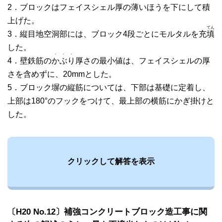
2．ブロックはフェイスシェル厚の薄いほうを下にして積
上げた。
てん
3．縦目地空洞部には、ブロック4段ごとにモルタルを充
填
した。
・
・
・
4．壁鉄筋の
か
ぶ
り
厚さの最小値は、フェイスシェルの厚
さを含めずに、20mmとした。
5．ブロック塀の縦筋については、下部は基礎に定着し、
上部は180°のフックをつけて、最上部の横筋にかぎ掛けと
した。
クリックして解答を表示
〔H20 No.12〕補強コンクリートブロック造工事に関