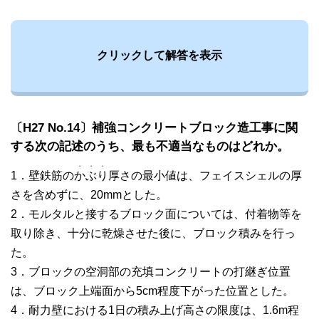
クリックして解答を表示
〔H27 No.14〕補強コンクリートブロック造工事に関
する次の記述のうち、最も不適当なものはどれか。
・
・
・
1．壁鉄筋の
か
ぶ
り
厚さの最小値は、フェイスシェルの厚
さを含めずに、20mmとした。
2．モルタルと接するブロック面については、付着物等を
取り除き、十分に乾燥させた後に、ブロック積みを行っ
た。
3．ブロックの空洞部の充填コンクリートの打継ぎ位置
は、ブロック上端面から5cm程度下がった位置とした。
4．耐力壁における1日の積み上げ高さの限度は、1.6m程