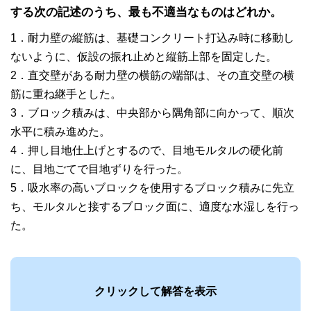
する次の記述のうち、
最も不適当な
ものはどれか。
1．耐力壁の縦筋は、基礎コンクリート打込み時に移動し
ないように、仮設の振れ止めと縦筋上部を固定した。
2．直交壁がある耐力壁の横筋の端部は、その直交壁の横
筋に重ね継手とした。
3．ブロック積みは、中央部から隅角部に向かって、順次
水平に積み進めた。
4．押し目地仕上げとするので、目地モルタルの硬化前
に、目地ごてで目地ずりを行った。
5．吸水率の高いブロックを使用するブロック積みに先立
ち、モルタルと接するブロック面に、適度な水湿しを行っ
た。
クリックして解答を表示