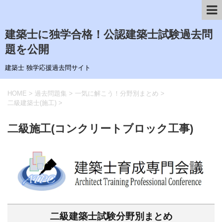
建築士に独学合格！公認建築士試験過去問
題を公開
建築士 独学応援過去問サイト
HOME
>
過去問題集
>
一気に解こう！分野別まとめ
>
二級建築士(施工)
>
二級施工(コンクリートブロック工事)
二級建築士試験分野別まとめ