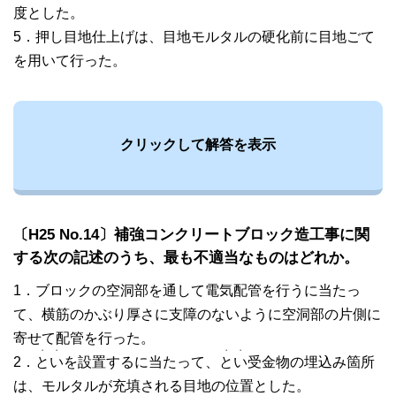
度とした。
5．押し目地仕上げは、目地モルタルの硬化前に目地ごて
を用いて行った。
クリックして解答を表示
〔H25 No.14〕補強コンクリートブロック造工事に関
する次の記述のうち、最も不適当なものはどれか。
1．ブロックの空洞部を通して電気配管を行うに当たっ
て、横筋のかぶり厚さに支障のないように空洞部の片側に
寄せて配管を行った。
・
・
・
・
2．
と
い
を設置するに当たって、
と
い
受金物の埋込み箇所
は、モルタルが充填される目地の位置とした。