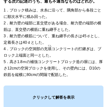
する次の記述のうち、最も不適当なものはどれか。
1．ブロック積みは、水糸に沿って、隅角部から各段ごと
に順次水平に積み回った。
2．耐力壁の端部に直交壁がある場合、耐力壁の端部の横
筋は、直交壁の横筋に重ね継手とした。
3．耐力壁の横筋について、重ね継手の長さは45ｄとし、
定着長さは40ｄとした。
てん
4．ブロックの空洞部の充
填
コンクリートの打継ぎは、ブ
ロック上端面と同一とした。
5．高さ1.8ｍの補強コンクリートブロック造の塀には、厚
さ12cmの空洞ブロックを使用し、その壁内には、D10の
鉄筋を縦横に80cmの間隔で配筋した。
クリックして解答を表示