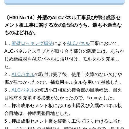
〔H30 No.14〕外壁のALCパネル工事及び押出成形セ
メント板工事に関する次の記述のうち、
最も
不適当な
ものはどれか。
1．
縦壁ロッキング構法
による
ALCパネル
工事において、
ALCパネルとスラブとが取り合う部分の隙間には、あらか
じめ絶縁材をALCパネルに張り付け、モルタルを充填し
た。
2．
ALCパネル
の取付け完了後、使用上支障のない欠けや
傷が見つかったので、補修用モルタルを用いて補修した。
3．
ALCパネル
の短辺小口相互の接合部の目地幅は、耐火
目地材を充填する必要がなかったので、5 mmとした。
4．押出成形セメント板における出隅及び入隅のパネル接
合目地は、伸縮調整目地とした。
5．押出成形セメント板を縦張り工法で取り付けるに当た
り、パネル相互の目地幅は、特記がなかったので、長辺の