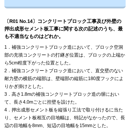
〔R01 No.14〕コンクリートブロック工事及び外壁の
押出成形セメント板工事に関する次の記述のうち、最
も不適当なものはどれか。
1．補強コンクリートブロック造において、ブロック空洞
部の充填コンクリートの打継ぎ位置は、ブロックの上端か
ら5cm程度下がった位置とした。
2．補強コンクリートブロック造において、直交壁のない
耐力壁の横筋の端部は、壁端部の縦筋に180度フックによ
・
・
り
か
ぎ
掛けとした。
3．高さ1.8mの補強コンクリートブロック造の塀におい
て、長さ4.0mごとに控壁を設けた。
4．押出成形セメント板を縦張り工法で取り付けるに当た
り、セメント板相互の目地幅は、特記がなかったので、長
辺の目地幅を8mm、短辺の目地幅を15mmとした。