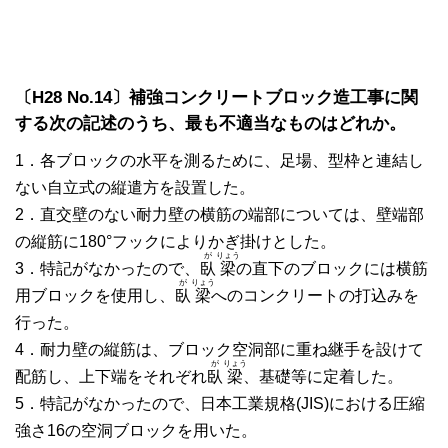
〔H28 No.14〕補強コンクリートブロック造工事に関
する次の記述のうち、最も不適当なものはどれか。
1．各ブロックの水平を測るために、足場、型枠と連結し
ない自立式の縦遣方を設置した。
2．直交壁のない耐力壁の横筋の端部については、壁端部
の縦筋に180°フックによりかぎ掛けとした。
が
りょう
3．特記がなかったので、
臥
梁
の直下のブロックには横筋
が
りょう
用ブロックを使用し、
臥
梁
へのコンクリートの打込みを
行った。
4．耐力壁の縦筋は、ブロック空洞部に重ね継手を設けて
が
りょう
配筋し、上下端をそれぞれ
臥
梁
、基礎等に定着した。
5．特記がなかったので、日本工業規格(JIS)における圧縮
強さ16の空洞ブロックを用いた。