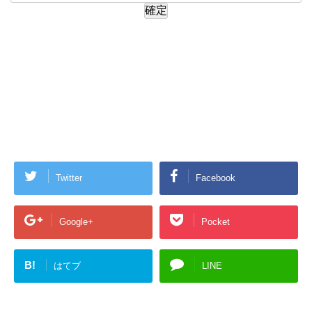
Twitter
Facebook
Google+
Pocket
B!
はてブ
LINE