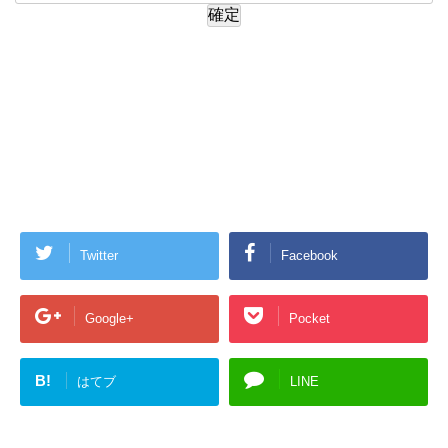
Twitter
Facebook
Google+
Pocket
B!
はてブ
LINE