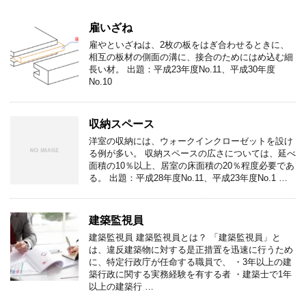
雇いざね
雇やといざねは、2枚の板をはぎ合わせるときに、
相互の板材の側面の溝に、接合のためにはめ込む細
長い材。 出題：平成23年度No.11、平成30年度
No.10
収納スペース
洋室の収納には、ウォークインクローゼットを設け
る例が多い。 収納スペースの広さについては、延べ
面積の10％以上、居室の床面積の20％程度必要であ
る。 出題：平成28年度No.11、平成23年度No.1 …
建築監視員
建築監視員 建築監視員とは？ 「建築監視員」と
は、違反建築物に対する是正措置を迅速に行うため
に、特定行政庁が任命する職員で、 ・3年以上の建
築行政に関する実務経験を有する者 ・建築士で1年
以上の建築行 …