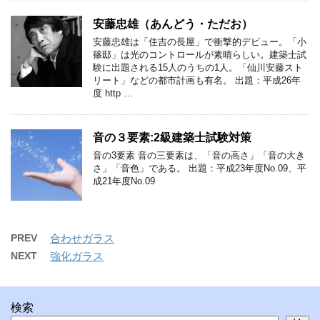
安藤忠雄（あんどう・ただお）
安藤忠雄は「住吉の長屋」で衝撃的デビュー。「小
篠邸」は光のコントロールが素晴らしい。建築士試
験に出題される15人のうちの1人。「仙川安藤スト
リート」などの都市計画も有名。 出題：平成26年
度 http …
音の３要素:2級建築士試験対策
音の3要素 音の三要素は、「音の高さ」「音の大き
さ」「音色」である。 出題：平成23年度No.09、平
成21年度No.09
PREV
合わせガラス
NEXT
強化ガラス
検索