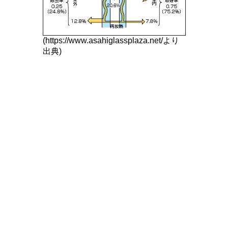
(https://www.asahiglassplaza.net/より
出典)