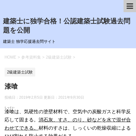
建築士に独学合格！公認建築士試験過去問
題を公開
建築士 独学応援過去問サイト
HOME
>
参考資料集
>
2級建築士試験
>
2級建築士試験
漆喰
投稿日：2019年2月5日 更新日：
2021年9月30日
しっくい
漆喰
は、気硬性の塗壁材料で、空気中の炭酸ガスと科学反
応して固まる。
消石灰、すさ、のり、砂などを水で混ぜ合
わせてできる。
材料のすさは、しっくいの乾燥収縮による