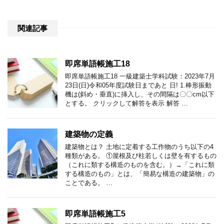
関連記事
即席単語帳施工18
即席単語帳施工18 一級建築士学科試験：2023年7月
23日(日)令和05年度試験日まであと 日! 1.棒形振動
機は(斜め・垂直)に挿入し、その間隔は〇〇cm以下
とする。 クリックして解答を表示 解答 …
建築物の定義
建築物とは？ 土地に定着する工作物のうち以下の4
種類がある。 ①屋根及び柱若しくは壁を有するもの
（これに類する構造のものを含む。）→「これに類
する構造のもの」とは、「簡易な構造の建築物」の
ことである。 …
即席単語帳施工5