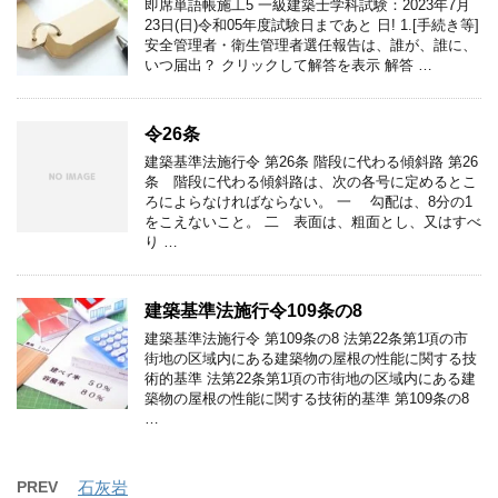
即席単語帳施工5 一級建築士学科試験：2023年7月
23日(日)令和05年度試験日まであと 日! 1.[手続き等]
安全管理者・衛生管理者選任報告は、誰が、誰に、
いつ届出？ クリックして解答を表示 解答 …
令26条
建築基準法施行令 第26条 階段に代わる傾斜路 第26
条 階段に代わる傾斜路は、次の各号に定めるとこ
ろによらなければならない。 一 勾配は、8分の1
をこえないこと。 二 表面は、粗面とし、又はすべ
り …
建築基準法施行令109条の8
建築基準法施行令 第109条の8 法第22条第1項の市
街地の区域内にある建築物の屋根の性能に関する技
術的基準 法第22条第1項の市街地の区域内にある建
築物の屋根の性能に関する技術的基準 第109条の8
…
PREV
石灰岩