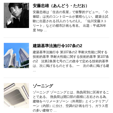
安藤忠雄（あんどう・ただお）
安藤忠雄は「住吉の長屋」で衝撃的デビュー。「小
篠邸」は光のコントロールが素晴らしい。建築士試
験に出題される15人のうちの1人。「仙川安藤スト
リート」などの都市計画も有名。 出題：平成26年
度 http …
建築基準法施行令107条の2
建築基準法施行令 第107条の2 準耐火性能に関する
技術的基準 準耐火性能に関する技術的基準 第107条
の2 法第2条第七号の二の政令で定める技術的基準
は、次に掲げるものとする。 一 次の表に掲げる建
…
ゾーニング
ゾーニング ゾーニングとは、熱負荷別に区画するこ
とである。 熱負荷は開口部の面積に左右される為、
建物をペリメータゾーン（外周部）とインテリアゾ
ーン（内部）に分け、空調の計画を行う。ガラス窓
の多い建物で …