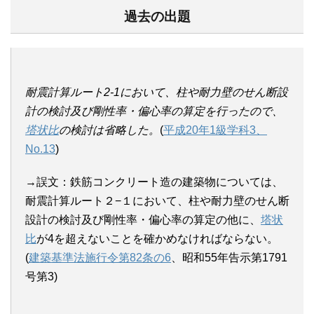
過去の出題
耐震計算ルート2-1において、柱や耐力壁のせん断設
計の検討及び剛性率・偏心率の算定を行ったので、
塔状比
の検討は省略した。
(
平成20年1級学科3、
No.13
)
→誤文：鉄筋コンクリート造の建築物については、
耐震計算ルート２−１において、柱や耐力壁のせん断
設計の検討及び剛性率・偏心率の算定の他に、
塔状
比
が4を超えないことを確かめなければならない。
(
建築基準法施行令第82条の6
、昭和55年告示第1791
号第3)