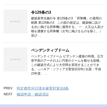
令129条の3
建築基準法施行令 第129条の3 「昇降機」の適用の
範囲 第129条の3 この節の規定は、建築物に設け
る次に掲げる昇降機に適用する。 一 人又は人及び
物を運搬する昇降機（次号に掲げるものを除く。）
並び …
ペンデンティブドーム
ペンデンティブドーム ビザンチン建築の特徴。正方
形平面のアーチの上に円形のドームを載せる架構。
この建築方式により大空間を実現することができ
る。→ハギア・ソフィア大聖堂(532年) 出題：平成
23年度、 …
PREV
特定都市河川浸水被害対策法8条
NEXT
確認申請・確認済証