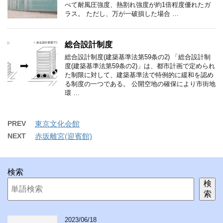
べて耐風圧強度、熱割れ強度が約1倍程度優れたガ
ラス。 ただし、万が一破損した場合 …
総合設計制度
総合設計制度(建築基準法第59条の2) 「総合設計制
度(建築基準法第59条の2)」は、都市計画で定められ
た制限に対して、建築基準法で特例的に緩和を認め
る制度の一つである。 公開空地の確保により市街地
環 …
PREV
東京文化会館
NEXT
赤坂離宮(迎賓館)
検索
検
索
2023/06/18