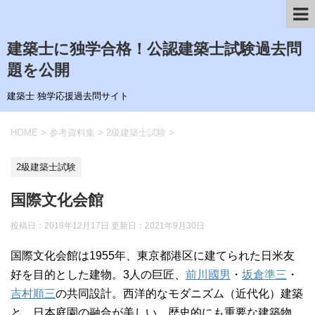
建築士に独学合格！公認建築士試験過去問
題を公開
建築士 独学応援過去問サイト
HOME
>
参考資料集
>
2級建築士試験
>
2級建築士試験
国際文化会館
投稿日：2018年12月17日 更新日：
2021年9月30日
国際文化会館は1955年、東京都港区に建てられた日米友
好を目的とした建物。3人の巨匠、
前川國男
・
坂倉準三
・
吉村順三
の共同設計。西洋的なモダニズム（近代化）建築
と、日本庭園の融合が美しい。歴史的にも重要な建築物。