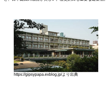
https://gipsypapa.exblog.jp/より出典