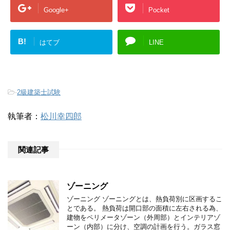
Google+
Pocket
B!
はてブ
LINE
-
2級建築士試験
執筆者：
松川幸四郎
関連記事
ゾーニング
ゾーニング ゾーニングとは、熱負荷別に区画するこ
とである。 熱負荷は開口部の面積に左右される為、
建物をペリメータゾーン（外周部）とインテリアゾ
ーン（内部）に分け、空調の計画を行う。ガラス窓