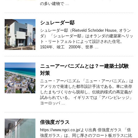
の多い建物で …
シュレーダー邸
シュレーダー邸（Rietveld Schröder House, オラン
ダ） 「シュレーダー邸」はオランダの建築家へリッ
ト・リートフェルトによって設計された住宅。
1924年、竣工 2000年、世界 …
ニューアーバニズムとは？ー建築士試験
対策
ニュー・アーバニズム 「ニュー・アーバニズム」は
アメリカで発達した都市設計手法である。車に依存
したまちづくりから脱却し、伝統的様式の再定義が
試みられている。 イギリスでは「アバンビレッジ」
ヨーロッパ …
倍強度ガラス
https://www.ngci.co.jp/より出典 倍強度ガラス 「倍
強度ガラス」は、同じ厚さのフロート板ガラスに比