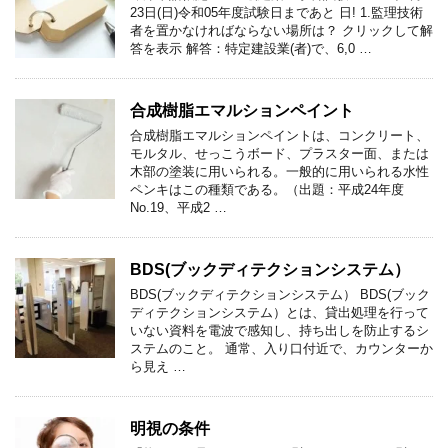
23日(日)令和05年度試験日まであと 日! 1.監理技術
者を置かなければならない場所は？ クリックして解
答を表示 解答：特定建設業(者)で、6,0 …
合成樹脂エマルションペイント
合成樹脂エマルションペイントは、コンクリート、
モルタル、せっこうボード、プラスター面、または
木部の塗装に用いられる。一般的に用いられる水性
ペンキはこの種類である。（出題：平成24年度
No.19、平成2 …
BDS(ブックディテクションシステム）
BDS(ブックディテクションシステム） BDS(ブック
ディテクションシステム）とは、貸出処理を行って
いない資料を電波で感知し、持ち出しを防止するシ
ステムのこと。 通常、入り口付近で、カウンターか
ら見え …
明視の条件