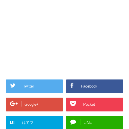
Twitter
Facebook
Google+
Pocket
B!
はてブ
LINE