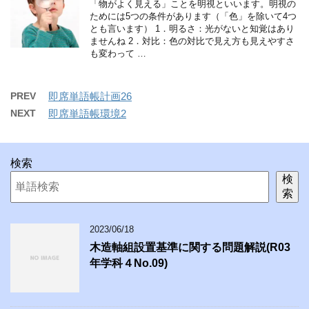
「物がよく見える」ことを明視といいます。明視の
ためには5つの条件があります（「色」を除いて4つ
とも言います） 1．明るさ：光がないと知覚はあり
ませんね 2．対比：色の対比で見え方も見えやすさ
も変わって …
PREV
即席単語帳計画26
NEXT
即席単語帳環境2
検索
検
索
2023/06/18
木造軸組設置基準に関する問題解説(R03
年学科４No.09)