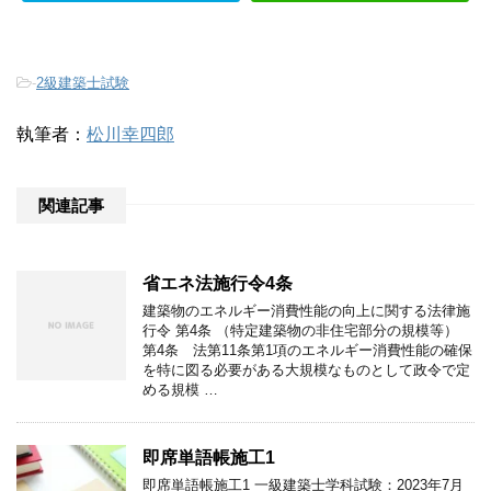
-
2級建築士試験
執筆者：
松川幸四郎
関連記事
省エネ法施行令4条
建築物のエネルギー消費性能の向上に関する法律施
行令 第4条 （特定建築物の非住宅部分の規模等）
第4条 法第11条第1項のエネルギー消費性能の確保
を特に図る必要がある大規模なものとして政令で定
める規模 …
即席単語帳施工1
即席単語帳施工1 一級建築士学科試験：2023年7月