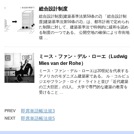
総合設計制度
総合設計制度(建築基準法第59条の2) 「総合設計制
度(建築基準法第59条の2)」は、都市計画で定められ
た制限に対して、建築基準法で特例的に緩和を認め
る制度の一つである。 公開空地の確保により市街地
環 …
ミース・ファン・デル・ローエ（Ludwig
Mies van der Rohe）
ミース・ファン・デル・ローエは20世紀を代表する
アメリカのモダニズム建築家である。 ル・コルビュ
ジエやフランク・ロイド・ライトと並び「近代建築
の三大巨匠」の1人。 大学で専門的な建築の教育を
受けること …
PREV
即席単語帳法規3
NEXT
即席単語帳法規5