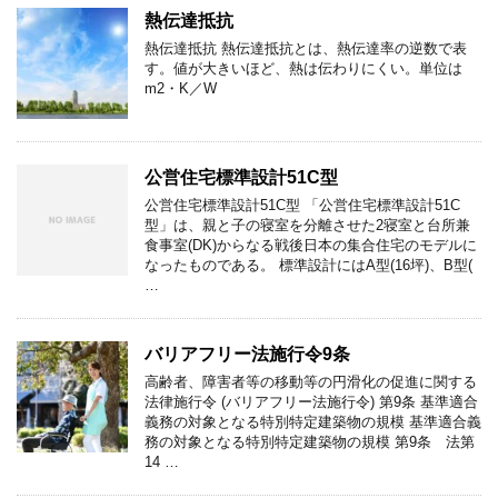
熱伝達抵抗
熱伝達抵抗 熱伝達抵抗とは、熱伝達率の逆数で表
す。値が大きいほど、熱は伝わりにくい。単位は
m2・K／W
公営住宅標準設計51C型
公営住宅標準設計51C型 「公営住宅標準設計51C
型」は、親と子の寝室を分離させた2寝室と台所兼
食事室(DK)からなる戦後日本の集合住宅のモデルに
なったものである。 標準設計にはA型(16坪)、B型(
…
バリアフリー法施行令9条
高齢者、障害者等の移動等の円滑化の促進に関する
法律施行令 (バリアフリー法施行令) 第9条 基準適合
義務の対象となる特別特定建築物の規模 基準適合義
務の対象となる特別特定建築物の規模 第9条 法第
14 …