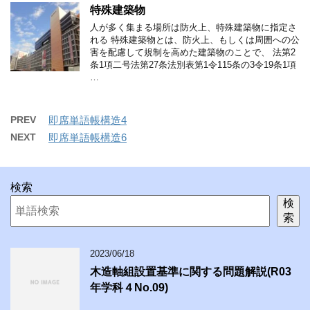
特殊建築物
人が多く集まる場所は防火上、特殊建築物に指定さ
れる 特殊建築物とは、防火上、もしくは周囲への公
害を配慮して規制を高めた建築物のことで、 法第2
条1項二号法第27条法別表第1令115条の3令19条1項
…
PREV
即席単語帳構造4
NEXT
即席単語帳構造6
検索
検
索
2023/06/18
木造軸組設置基準に関する問題解説(R03
年学科４No.09)