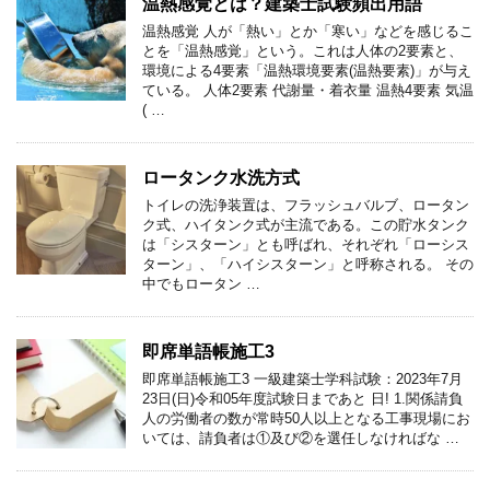
温熱感覚とは？建築士試験頻出用語
温熱感覚 人が「熱い」とか「寒い」などを感じるこ
とを「温熱感覚」という。これは人体の2要素と、
環境による4要素「温熱環境要素(温熱要素)」が与え
ている。 人体2要素 代謝量・着衣量 温熱4要素 気温
( …
ロータンク水洗方式
トイレの洗浄装置は、フラッシュバルブ、ロータン
ク式、ハイタンク式が主流である。この貯水タンク
は「シスターン」とも呼ばれ、それぞれ「ローシス
ターン」、「ハイシスターン」と呼称される。 その
中でもロータン …
即席単語帳施工3
即席単語帳施工3 一級建築士学科試験：2023年7月
23日(日)令和05年度試験日まであと 日! 1.関係請負
人の労働者の数が常時50人以上となる工事現場にお
いては、請負者は①及び②を選任しなければな …