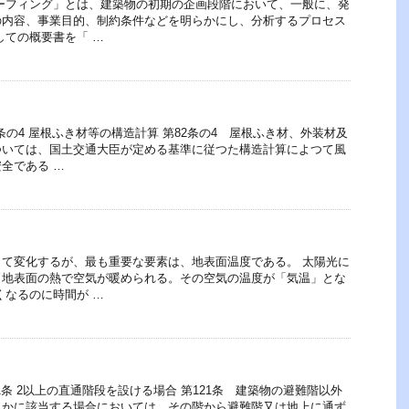
ーフィング」とは、建築物の初期の企画段階において、一般に、発
の内容、事業目的、制約条件などを明らかにし、分析するプロセス
しての概要書を「 …
条の4 屋根ふき材等の構造計算 第82条の4 屋根ふき材、外装材及
ついては、国土交通大臣が定める基準に従つた構造計算によつて風
全である …
て変化するが、最も重要な要素は、地表面温度である。 太陽光に
、地表面の熱で空気が暖められる。その空気の温度が「気温」とな
くなるのに時間が …
1条 2以上の直通階段を設ける場合 第121条 建築物の避難階以外
れかに該当する場合においては、その階から避難階又は地上に通ず