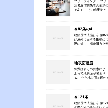
ブリーフィング 「ブリ
注者及び関係者の要求
である。 その成果物と
令82条の4
建築基準法施行令 第82
び屋外に面する帳壁に
圧に対して構造耐力上安
地表面温度
気温は多くの要素によっ
よって地表面が暖まり
る。 ただ地表面は暖か
令121条
建築基準法施行令 第12
の階が次の各号のいず