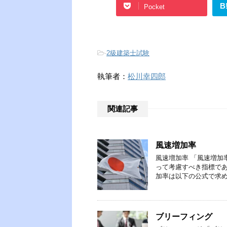
B
Pocket
-
2級建築士試験
執筆者：
松川幸四郎
関連記事
風速増加率
風速増加率 「風速増加
って考慮すべき指標であ
加率は以下の公式で求め
ブリーフィング