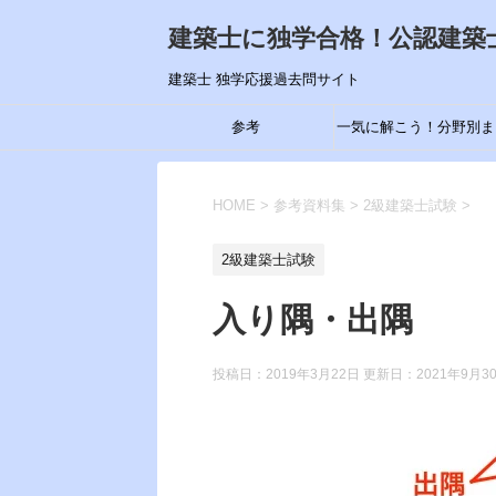
建築士に独学合格！公認建築
建築士 独学応援過去問サイト
参考
一気に解こう！分野別ま
め
HOME
>
参考資料集
>
2級建築士試験
>
2級建築士試験
入り隅・出隅
投稿日：2019年3月22日 更新日：
2021年9月3