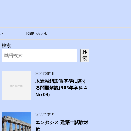
い
お問い合わせ
検索
検
索
2023/06/18
木造軸組設置基準に関す
る問題解説(R03年学科４
No.09)
2022/10/19
エンタシス-建築士試験対
策