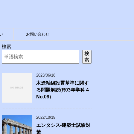
い
お問い合わせ
検索
検
索
2023/06/18
木造軸組設置基準に関す
る問題解説(R03年学科４
No.09)
2022/10/19
エンタシス-建築士試験対
策