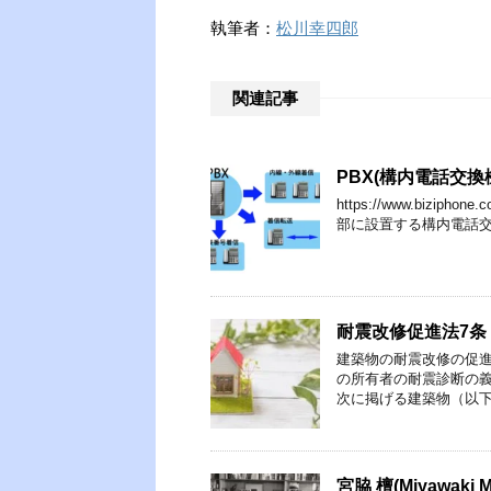
執筆者：
松川幸四郎
関連記事
PBX(構内電話交換
https://www.biziph
部に設置する構内電話交
耐震改修促進法7条
建築物の耐震改修の促進
の所有者の耐震診断の義
次に掲げる建築物（以下
宮脇 檀(Miyawaki M