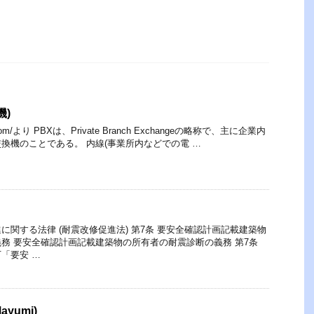
機)
one.com/より PBXは、Private Branch Exchangeの略称で、主に企業内
換機のことである。 内線(事業所内などでの電 …
に関する法律 (耐震改修促進法) 第7条 要安全確認計画記載建築物
務 要安全確認計画記載建築物の所有者の耐震診断の義務 第7条
「要安 …
ayumi)