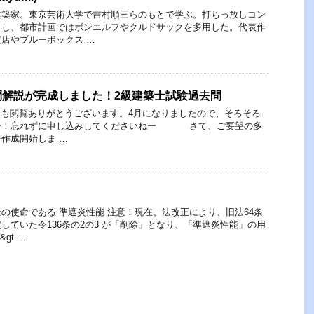
建築家。東京芸術大学で吉村順三らのもとで学ぶ。打ちっ放しコン
とし、都市計画ではボンエルフやクルドサックを多用した。代表作
店やブルーボックス …
問解説が完成しました！2級建築士試験過去問
いつも閲覧ありがとうございます。4月になりましたので、そろそろ
ー！忘れずに申し込みしてくださいねー さて、ご要望の多
作成開始しま …
の使命である 準遮炎性能 注意！現在、法改正により、旧法64条
していた令136条の2の3 が「削除」となり、「準遮炎性能」の用
gt …