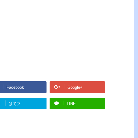
Facebook
Google+
!
はてブ
LINE