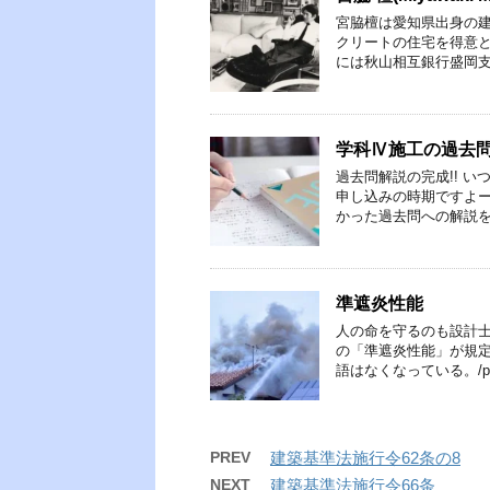
宮脇檀は愛知県出身の
クリートの住宅を得意
には秋山相互銀行盛岡支
学科Ⅳ施工の過去
過去問解説の完成!! 
申し込みの時期ですよ
かった過去問への解説を
準遮炎性能
人の命を守るのも設計士
の「準遮炎性能」が規定
語はなくなっている。/p&
PREV
建築基準法施行令62条の8
NEXT
建築基準法施行令66条