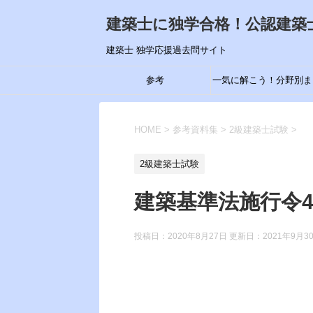
建築士に独学合格！公認建築
建築士 独学応援過去問サイト
参考
一気に解こう！分野別ま
め
HOME
>
参考資料集
>
2級建築士試験
>
2級建築士試験
建築基準法施行令4
投稿日：2020年8月27日 更新日：
2021年9月3