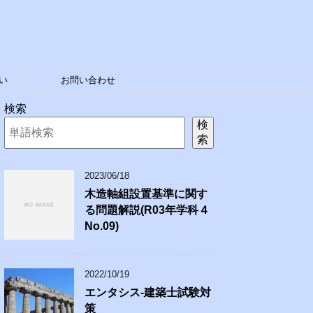
い
お問い合わせ
検索
検
索
2023/06/18
木造軸組設置基準に関す
る問題解説(R03年学科４
No.09)
2022/10/19
エンタシス-建築士試験対
策