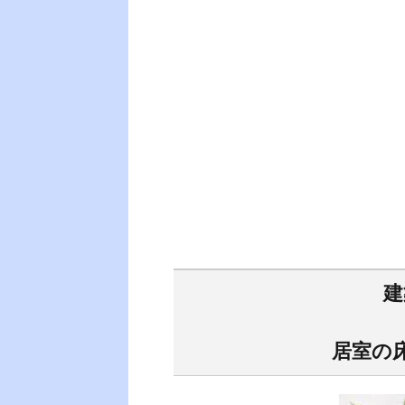
建
居室の