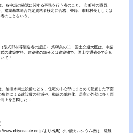
は、各申請の確認に関する事務を行う者のこと。 市町村の職員、
で、建築基準適合判定資格者検定に合格、登録、市町村長もしくは
者のことをいう。 …
1 （型式部材等製造者の認証） 第68条の11 国土交通大臣は、申請
型式の建築材料、建築物の部分又は建築物で、国土交通省令で定め
いて「 …
は、給排水衛生設備などを、住宅の中心部にまとめて配置した平面
の集約による建設費の軽減や、動線の単純化、居室が外壁に多く面
向上を意図した …
板
//www.chiyoda-ute.co.jp/より出典) けい酸カルシウム板は、繊維