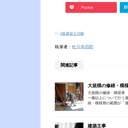
B
Pocket
-
2級建築士試験
執筆者：
松川幸四郎
関連記事
大規模の修繕・模
大規模の修繕・模様替 
一種以上について行う過
繕・模様替の範囲が「過
建築主事