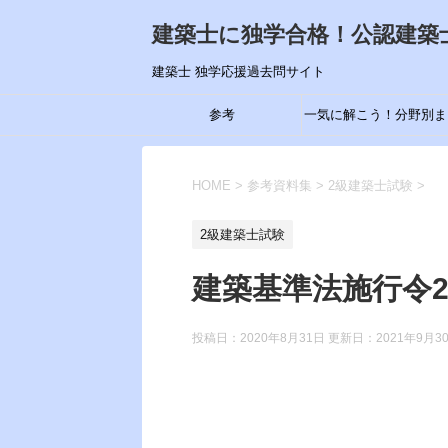
建築士に独学合格！公認建築
建築士 独学応援過去問サイト
参考
一気に解こう！分野別ま
め
HOME
>
参考資料集
>
2級建築士試験
>
2級建築士試験
建築基準法施行令2
投稿日：2020年8月31日 更新日：
2021年9月3