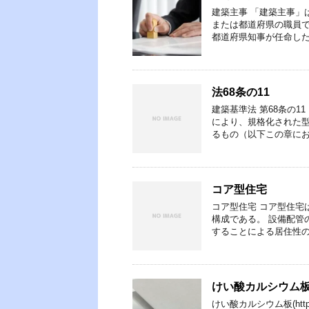
建築主事 「建築主事」
または都道府県の職員
都道府県知事が任命した
法68条の11
建築基準法 第68条の1
により、規格化された
るもの（以下この章にお
コア型住宅
コア型住宅 コア型住宅
構成である。 設備配管
することによる居住性の
けい酸カルシウム
けい酸カルシウム板(http: