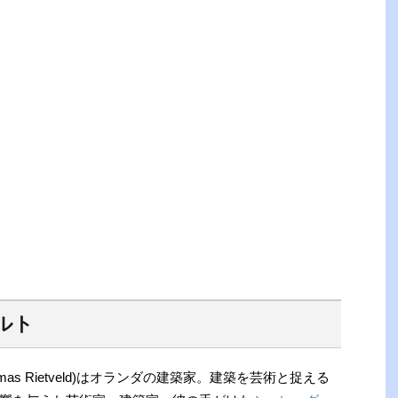
ルト
omas Rietveld)はオランダの建築家。建築を芸術と捉える