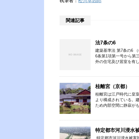
執筆者：
松川幸四郎
関連記事
法7条の6
建築基準法 第7条の6
6条第1項第一号から第
外の住宅及び居室を有し
桂離宮（京都）
桂離宮は江戸時代に皇
より構成されている。
ため内部空間に静寂がも
特定都市河川浸水
特定都市河川浸水被害対