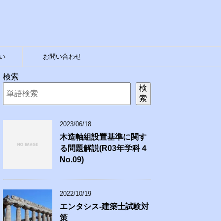
い
お問い合わせ
検索
検
索
2023/06/18
木造軸組設置基準に関す
る問題解説(R03年学科４
No.09)
2022/10/19
エンタシス-建築士試験対
策