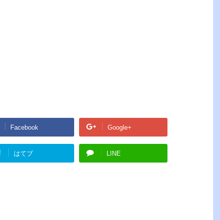
Facebook
Google+
!
はてブ
LINE