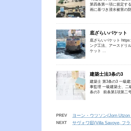
第四条第一項に規定す
画に基づき浸水被害の防
底ざらいバケット
底ざらいバケット https:
ング工法、アースドリル
ケット …
建築士法3条の3
建築士 第3条の3 一
事監理 一級建築士、二
条の3 前条第1項第二
PREV
ヨーン・ウツソン(Jorn Utzon (J
NEXT
サヴォワ邸(Villa Savoye, フ