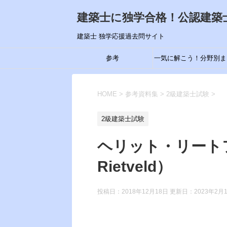
建築士に独学合格！公認建築
建築士 独学応援過去問サイト
参考
一気に解こう！分野別ま
め
HOME
>
参考資料集
>
2級建築士試験
>
2級建築士試験
ヘリット・リートフェル
Rietveld）
投稿日：2018年12月18日 更新日：
2023年2月