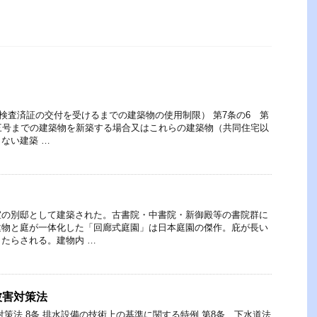
 （検査済証の交付を受けるまでの建築物の使用制限） 第7条の6 第
三号までの建築物を新築する場合又はこれらの建築物（共同住宅以
ない建築 …
室の別邸として建築された。古書院・中書院・新御殿等の書院群に
建物と庭が一体化した「回廊式庭園」は日本庭園の傑作。庇が長い
たらされる。建物内 …
被害対策法
策法 8条 排水設備の技術上の基準に関する特例 第8条 下水道法