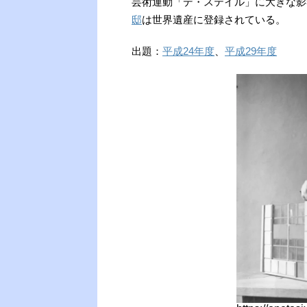
芸術運動「デ・ステイル」に大きな影
邸
は世界遺産に登録されている。
出題：
平成24年度
、
平成29年度