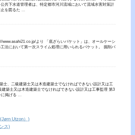
る公共下水道管理者は、特定都市河川流域において流域水害対策計
止を図るた …
//www.asahi21.co.jp/より 「底ざらいバケット」は、オールケーシ
工法において第一次スライム処理に用いられるバケット。 掘削バ
級建築士、二級建築士又は木造建築士でなければできない設計又は工
級建築士又は木造建築士でなければできない設計又は工事監理 第3
号に掲げる …
ørn Utzon）)
ランス)