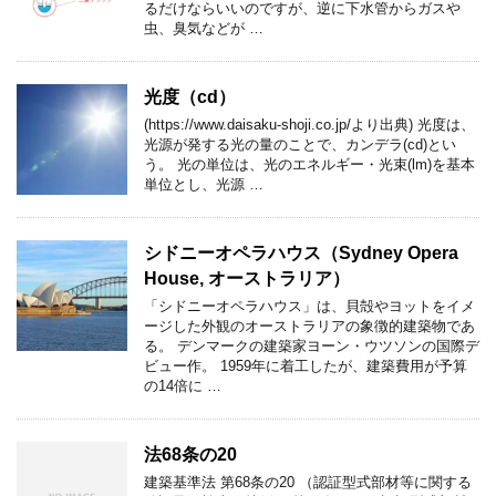
るだけならいいのですが、逆に下水管からガスや
虫、臭気などが …
光度（cd）
(https://www.daisaku-shoji.co.jp/より出典) 光度は、
光源が発する光の量のことで、カンデラ(cd)とい
う。 光の単位は、光のエネルギー・光束(lm)を基本
単位とし、光源 …
シドニーオペラハウス（Sydney Opera
House, オーストラリア）
「シドニーオペラハウス」は、貝殻やヨットをイメ
ージした外観のオーストラリアの象徴的建築物であ
る。 デンマークの建築家ヨーン・ウツソンの国際デ
ビュー作。 1959年に着工したが、建築費用が予算
の14倍に …
法68条の20
建築基準法 第68条の20 （認証型式部材等に関する