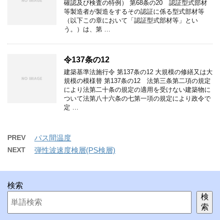
確認及び検査の特例） 第68条の20 認証型式部材
等製造者が製造をするその認証に係る型式部材等
（以下この章において「認証型式部材等」とい
う。）は、第 …
令137条の12
建築基準法施行令 第137条の12 大規模の修繕又は大
規模の模様替 第137条の12 法第三条第二項の規定
により法第二十条の規定の適用を受けない建築物に
ついて法第八十六条の七第一項の規定により政令で
定 …
PREV
パス間温度
NEXT
弾性波速度検層(PS検層)
検索
検
索